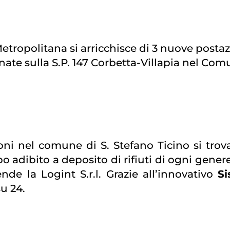
etropolitana si arricchisce di 3 nuove posta
onate sulla S.P. 147 Corbetta-Villapia nel Co
oni nel comune di S. Stefano Ticino si trov
po adibito a deposito di rifiuti di ogni gener
de la Logint S.r.l. Grazie all’innovativo
Si
su 24.