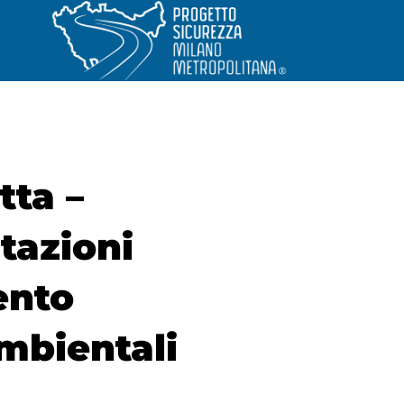
tta –
stazioni
ento
ambientali