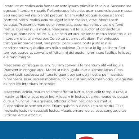
Interdum et malesuada fames ac ante ipsum primis in faucibus. Suspendisse
egestas interdum mauris. Pellentesque id cursus quam, sed vulputate massa.
Sed nec orci vel nisl blandit pretium. Etiam volutpat quis augue sit amet
porttitor. Morbi malesuada nisl eget lorem facilisis, vitae lobortis sem
volutpat. Praesent ornare dolor venenatis, accumsan eros vitae, eleifend
metus. Duis vel nulla metus. Maecenas nisl felis, auctor ut consectetur
tristique, porta non ipsum. Nulla tincidunt arcu sit amet metus scelerisque, ut
interdum erat ullamcorper. Curabitur sit amet elit diam. Pellentesque
tristique imperdiet erat, nec porta libero. Fusce porta justo id nisi
condimentum, quis aliquam tellus pulvinar. Curabitur id ligula libero. Sed
tempor, augue ut convallis efficitur, mi dui auctor lorem, sed facilisis felis est
eleifend magna.
Maecenas id tristique quam. Nullam convallis fermentum elit vel iaculis.
Praesent in congue arcu. Morbi ut nibh ligula. In at euismod lacus. Class
aptent taciti sociosqu ad litora torquent per conubia nostra, per inceptos
himenaeos. In eu sapien molestie, finibus nisl nec, accumsan odio. Ut egestas
ex non leo interdum imperdiet.
Maecenas lacinia, mauris sit amet efficitur luctus, ante velit tempus urna, a
maximus libero lacus eget leo. Aliquam in lectus sit amet neque vulputate
cursus. Nunc vel risus gravida, efficitur lorem nec, dapibus metus.
Suspendisse id semper eros. Etiam quis finibus odio, ut suscipit dui. Duis
molestie justo non suscipit luctus. Mauris ornare leo at lacus congue, vitae
ultricies lectus efficitur.